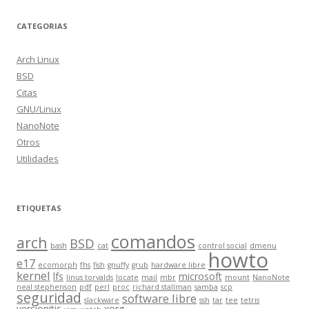
CATEGORIAS
Arch Linux
BSD
Citas
GNU/Linux
NanoNote
Otros
Utilidades
ETIQUETAS
comandos
arch
BSD
bash
cat
control social
dmenu
howto
e17
ecomorph
fhs
fish
gnuffy
grub
hardware libre
kernel
lfs
microsoft
linus torvalds
locate
mail
mbr
mount
NanoNote
neal stephenson
pdf
perl
proc
richard stallman
samba
scp
seguridad
software libre
slackware
ssh
tar
tee
tetris
versionitis
xorg