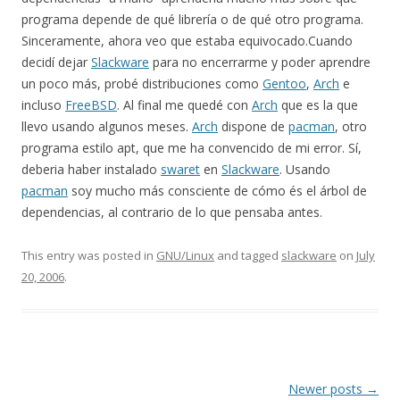
programa depende de qué librería o de qué otro programa.
Sinceramente, ahora veo que estaba equivocado.Cuando
decidí dejar
Slackware
para no encerrarme y poder aprendre
un poco más, probé distribuciones como
Gentoo
,
Arch
e
incluso
FreeBSD
. Al final me quedé con
Arch
que es la que
llevo usando algunos meses.
Arch
dispone de
pacman
, otro
programa estilo apt, que me ha convencido de mi error. Sí,
deberia haber instalado
swaret
en
Slackware
. Usando
pacman
soy mucho más consciente de cómo és el árbol de
dependencias, al contrario de lo que pensaba antes.
This entry was posted in
GNU/Linux
and tagged
slackware
on
July
20, 2006
.
Post navigation
Newer posts
→