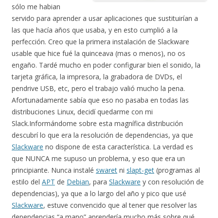
sólo me habian
servido para aprender a usar aplicaciones que sustituirían a
las que hacía años que usaba, y en esto cumplió a la
perfección. Creo que la primera instalación de Slackware
usable que hice fué la quinceava (mas o menos), no os
engaño. Tardé mucho en poder configurar bien el sonido, la
tarjeta gráfica, la impresora, la grabadora de DVDs, el
pendrive USB, etc, pero el trabajo valió mucho la pena.
Afortunadamente sabía que eso no pasaba en todas las
distribuciones Linux, decidí quedarme con mi
Slack.Informándome sobre esta magnífica distribución
descubrí lo que era la resolución de dependencias, ya que
Slackware
no dispone de esta característica. La verdad es
que NUNCA me supuso un problema, y eso que era un
principiante. Nunca instalé
swaret
ni
slapt-get
(programas al
estilo del
APT
de
Debian
, para
Slackware
y con resolución de
dependencias), ya que a lo largo del año y pico que usé
Slackware
, estuve convencido que al tener que resolver las
dependencias “a mano” aprendería mucho más sobre qué