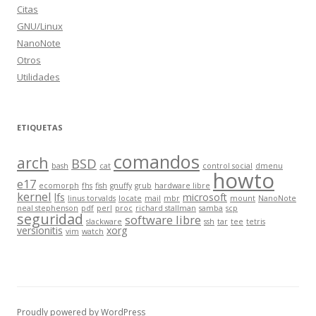
Citas
GNU/Linux
NanoNote
Otros
Utilidades
ETIQUETAS
comandos
arch
BSD
bash
cat
control social
dmenu
howto
e17
ecomorph
fhs
fish
gnuffy
grub
hardware libre
kernel
lfs
microsoft
linus torvalds
locate
mail
mbr
mount
NanoNote
neal stephenson
pdf
perl
proc
richard stallman
samba
scp
seguridad
software libre
slackware
ssh
tar
tee
tetris
versionitis
xorg
vim
watch
Proudly powered by WordPress