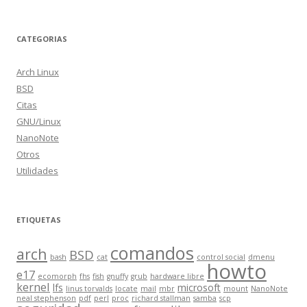
CATEGORIAS
Arch Linux
BSD
Citas
GNU/Linux
NanoNote
Otros
Utilidades
ETIQUETAS
comandos
arch
BSD
bash
cat
control social
dmenu
howto
e17
ecomorph
fhs
fish
gnuffy
grub
hardware libre
kernel
lfs
microsoft
linus torvalds
locate
mail
mbr
mount
NanoNote
neal stephenson
pdf
perl
proc
richard stallman
samba
scp